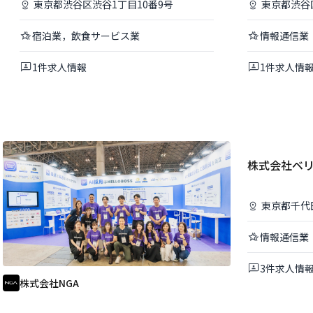
東京都
渋谷区
渋谷1丁目10番9号
東京都
渋谷
宿泊業，飲食サービス業
情報通信業
1
件
求人情報
1
件
求人情
株式会社ベ
東京都
千代
情報通信業
3
件
求人情
株式会社NGA