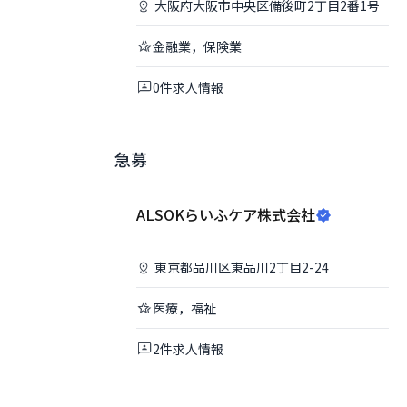
大阪府
大阪市中央区
備後町2丁目2番1号
金融業，保険業
0
件
求人情報
急募
ALSOKらいふケア株式会社
東京都
品川区
東品川2丁目2-24
医療，福祉
2
件
求人情報