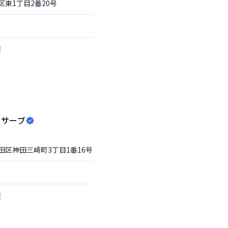
区
東1丁目2番20号
報
リサーブ
田区
神田三崎町3丁目1番16号
報