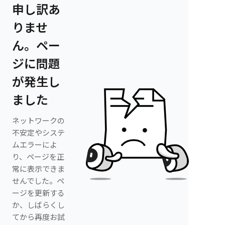
申し訳あ
りませ
ん。ペー
ジに問題
が発生し
ました
ネットワークの
不安定やシステ
ムエラーによ
り、ページを正
常に表示できま
せんでした。ペ
ージを更新する
か、しばらくし
てから再度お試