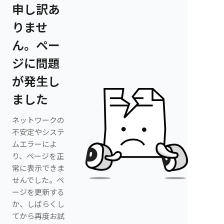
申し訳あ
りませ
ん。ペー
ジに問題
が発生し
ました
ネットワークの
不安定やシステ
ムエラーによ
り、ページを正
常に表示できま
せんでした。ペ
ージを更新する
か、しばらくし
てから再度お試