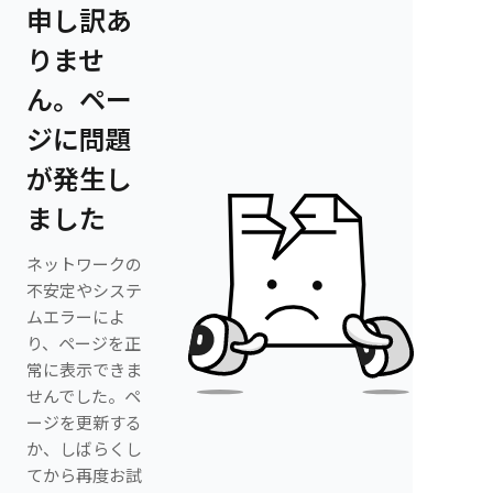
申し訳あ
りませ
ん。ペー
ジに問題
が発生し
ました
ネットワークの
不安定やシステ
ムエラーによ
り、ページを正
常に表示できま
せんでした。ペ
ージを更新する
か、しばらくし
てから再度お試