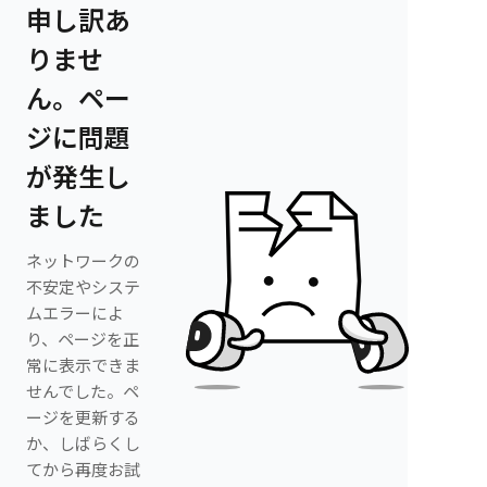
申し訳あ
りませ
ん。ペー
ジに問題
が発生し
ました
ネットワークの
不安定やシステ
ムエラーによ
り、ページを正
常に表示できま
せんでした。ペ
ージを更新する
か、しばらくし
てから再度お試