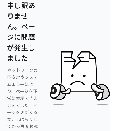
申し訳あ
りませ
ん。ペー
ジに問題
が発生し
ました
ネットワークの
不安定やシステ
ムエラーによ
り、ページを正
常に表示できま
せんでした。ペ
ージを更新する
か、しばらくし
てから再度お試