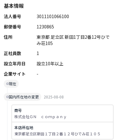
基本情報
法人番号
3011101066100
郵便番号
1230865
住所
東京都 足立区 新田1丁目2番12号ひで
み荘105
正社員数
1
設立年月日
設立10年以上
企業サイト
-
現在
国内所在地の変更
2025-08-08
商号
株式会社ＧＮ ｃｏｍｐａｎｙ
本店所在地
東京都足立区新田１丁目２番１２号ひでみ荘１０５