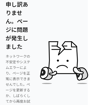
申し訳あ
りませ
ん。ペー
ジに問題
が発生し
ました
ネットワークの
不安定やシステ
ムエラーによ
り、ページを正
常に表示できま
せんでした。ペ
ージを更新する
か、しばらくし
てから再度お試