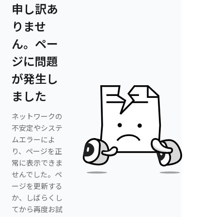
申し訳あ
りませ
ん。ペー
ジに問題
が発生し
ました
ネットワークの
不安定やシステ
ムエラーによ
り、ページを正
常に表示できま
せんでした。ペ
ージを更新する
か、しばらくし
てから再度お試