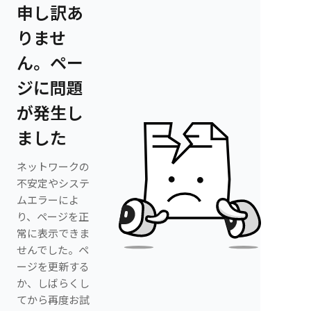
申し訳あ
りませ
ん。ペー
ジに問題
が発生し
ました
ネットワークの
不安定やシステ
ムエラーによ
り、ページを正
常に表示できま
せんでした。ペ
ージを更新する
か、しばらくし
てから再度お試