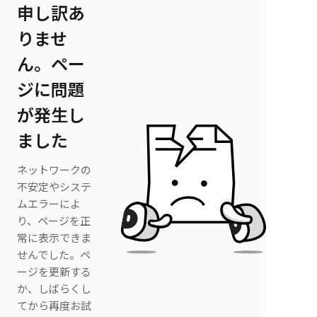
申し訳あ
りませ
ん。ペー
ジに問題
が発生し
ました
ネットワークの
不安定やシステ
ムエラーによ
り、ページを正
常に表示できま
せんでした。ペ
ージを更新する
か、しばらくし
てから再度お試