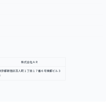
株式会社ＡＲ
東京都新宿区百人町１丁目１７番６号東都ビル３
Ｆ