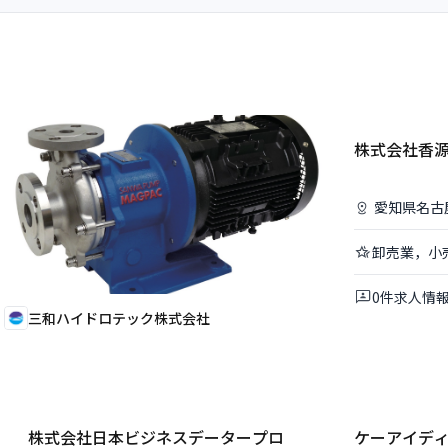
株式会社香
愛知県
名古
卸売業，小
0
件
求人情
三和ハイドロテック株式会社
株式会社日本ビジネスデータープロ
ケーアイデ