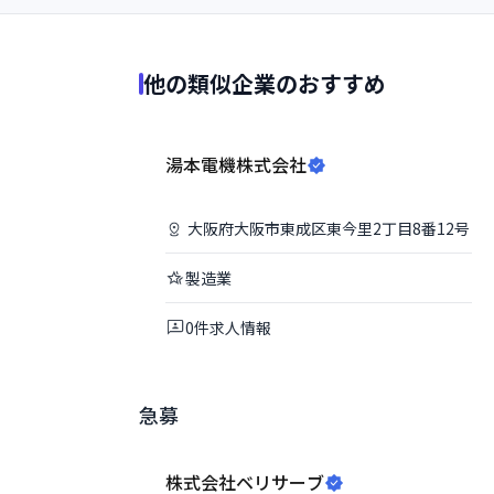
他の類似企業のおすすめ
湯本電機株式会社
大阪府
大阪市東成区
東今里2丁目8番12号
製造業
0
件
求人情報
急募
株式会社ベリサーブ