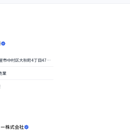
源
屋市中村区
大秋町4丁目47番地
売業
報
ィー株式会社