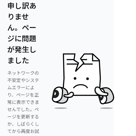
申し訳あ
りませ
ん。ペー
ジに問題
が発生し
ました
ネットワークの
不安定やシステ
ムエラーによ
り、ページを正
常に表示できま
せんでした。ペ
ージを更新する
か、しばらくし
てから再度お試