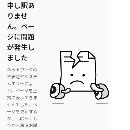
申し訳あ
りませ
ん。ペー
ジに問題
が発生し
ました
ネットワークの
不安定やシステ
ムエラーによ
り、ページを正
常に表示できま
せんでした。ペ
ージを更新する
か、しばらくし
てから再度お試