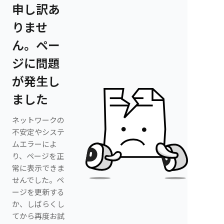
申し訳あ
りませ
ん。ペー
ジに問題
が発生し
ました
ネットワークの
不安定やシステ
ムエラーによ
り、ページを正
常に表示できま
せんでした。ペ
ージを更新する
か、しばらくし
てから再度お試