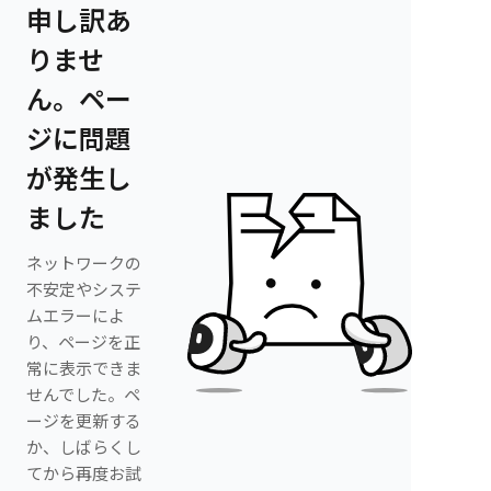
申し訳あ
りませ
ん。ペー
ジに問題
が発生し
ました
ネットワークの
不安定やシステ
ムエラーによ
り、ページを正
常に表示できま
せんでした。ペ
ージを更新する
か、しばらくし
てから再度お試