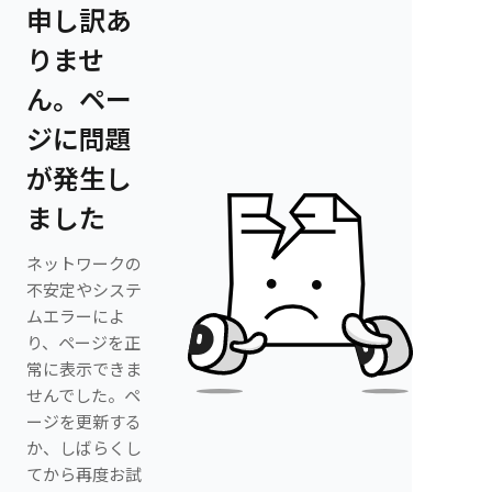
申し訳あ
りませ
ん。ペー
ジに問題
が発生し
ました
ネットワークの
不安定やシステ
ムエラーによ
り、ページを正
常に表示できま
せんでした。ペ
ージを更新する
か、しばらくし
てから再度お試