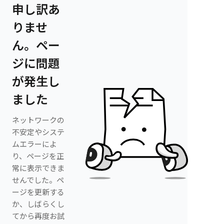
申し訳あ
りませ
ん。ペー
ジに問題
が発生し
ました
ネットワークの
不安定やシステ
ムエラーによ
り、ページを正
常に表示できま
せんでした。ペ
ージを更新する
か、しばらくし
てから再度お試