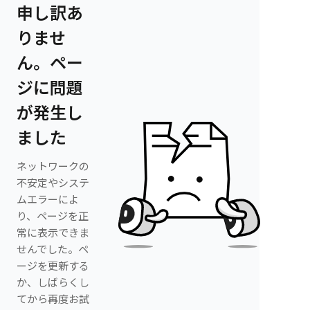
申し訳あ
りませ
ん。ペー
ジに問題
が発生し
ました
ネットワークの
不安定やシステ
ムエラーによ
り、ページを正
常に表示できま
せんでした。ペ
ージを更新する
か、しばらくし
てから再度お試