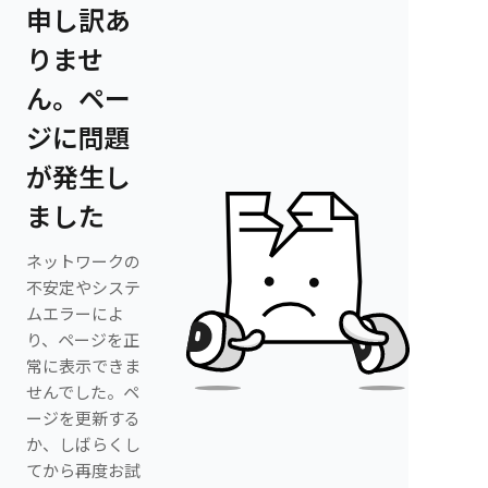
申し訳あ
りませ
ん。ペー
ジに問題
が発生し
ました
ネットワークの
不安定やシステ
ムエラーによ
り、ページを正
常に表示できま
せんでした。ペ
ージを更新する
か、しばらくし
てから再度お試