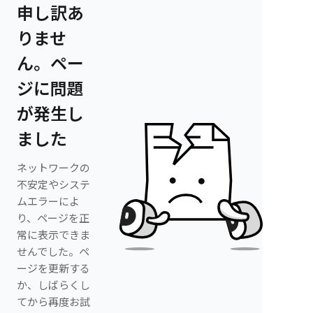
申し訳あ
りませ
ん。ペー
ジに問題
が発生し
ました
ネットワークの
不安定やシステ
ムエラーによ
り、ページを正
常に表示できま
せんでした。ペ
ージを更新する
か、しばらくし
てから再度お試