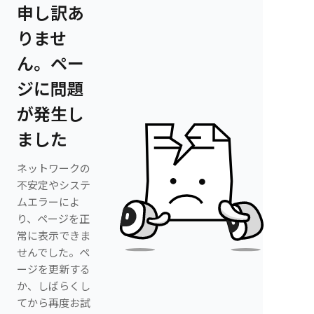
申し訳あ
りませ
ん。ペー
ジに問題
が発生し
ました
ネットワークの
不安定やシステ
ムエラーによ
り、ページを正
常に表示できま
せんでした。ペ
ージを更新する
か、しばらくし
てから再度お試