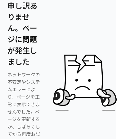
申し訳あ
りませ
ん。ペー
ジに問題
が発生し
ました
ネットワークの
不安定やシステ
ムエラーによ
り、ページを正
常に表示できま
せんでした。ペ
ージを更新する
か、しばらくし
てから再度お試