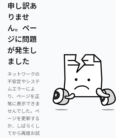
申し訳あ
りませ
ん。ペー
ジに問題
が発生し
ました
ネットワークの
不安定やシステ
ムエラーによ
り、ページを正
常に表示できま
せんでした。ペ
ージを更新する
か、しばらくし
てから再度お試