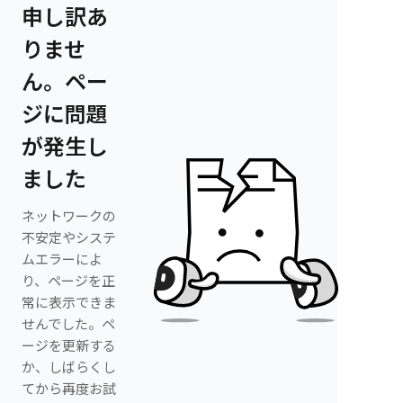
申し訳あ
りませ
ん。ペー
ジに問題
が発生し
ました
ネットワークの
不安定やシステ
ムエラーによ
り、ページを正
常に表示できま
せんでした。ペ
ージを更新する
か、しばらくし
てから再度お試