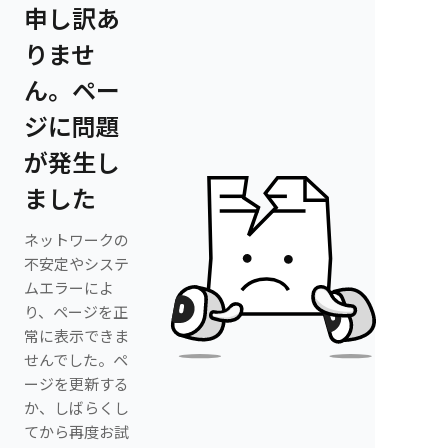
申し訳あ
りませ
ん。ペー
ジに問題
が発生し
ました
ネットワークの
不安定やシステ
ムエラーによ
り、ページを正
常に表示できま
せんでした。ペ
ージを更新する
か、しばらくし
てから再度お試