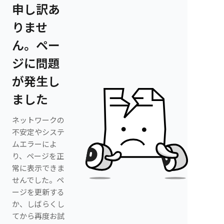
申し訳あ
りませ
ん。ペー
ジに問題
が発生し
ました
ネットワークの
不安定やシステ
ムエラーによ
り、ページを正
常に表示できま
せんでした。ペ
ージを更新する
か、しばらくし
てから再度お試