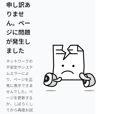
申し訳あ
りませ
ん。ペー
ジに問題
が発生し
ました
ネットワークの
不安定やシステ
ムエラーによ
り、ページを正
常に表示できま
せんでした。ペ
ージを更新する
か、しばらくし
てから再度お試