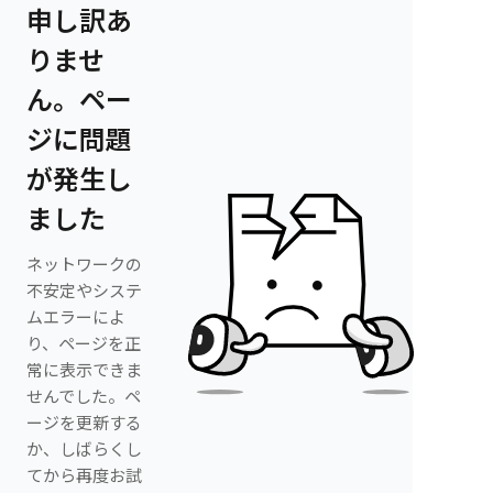
申し訳あ
りませ
ん。ペー
ジに問題
が発生し
ました
ネットワークの
不安定やシステ
ムエラーによ
り、ページを正
常に表示できま
せんでした。ペ
ージを更新する
か、しばらくし
てから再度お試