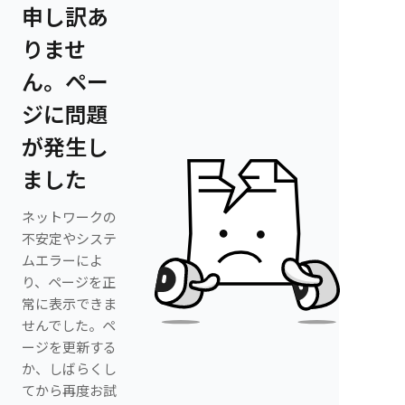
申し訳あ
りませ
ん。ペー
ジに問題
が発生し
ました
ネットワークの
不安定やシステ
ムエラーによ
り、ページを正
常に表示できま
せんでした。ペ
ージを更新する
か、しばらくし
てから再度お試