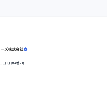
ターズ株式会社
三田3丁目4番2号
報