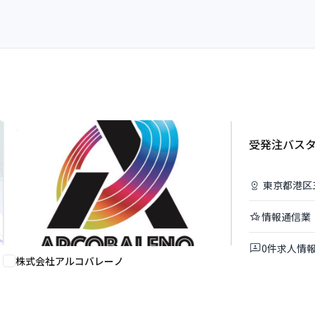
受発注バス
東京都
港区
情報通信業
0
件
求人情
株式会社アルコバレーノ