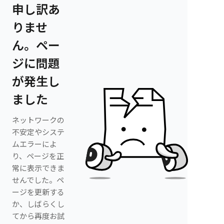
申し訳あ
りませ
ん。ペー
ジに問題
が発生し
ました
ネットワークの
不安定やシステ
ムエラーによ
り、ページを正
常に表示できま
せんでした。ペ
ージを更新する
か、しばらくし
てから再度お試