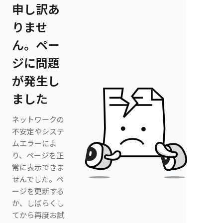
申し訳あ
りませ
ん。ペー
ジに問題
が発生し
ました
ネットワークの
不安定やシステ
ムエラーによ
り、ページを正
常に表示できま
せんでした。ペ
ージを更新する
か、しばらくし
てから再度お試