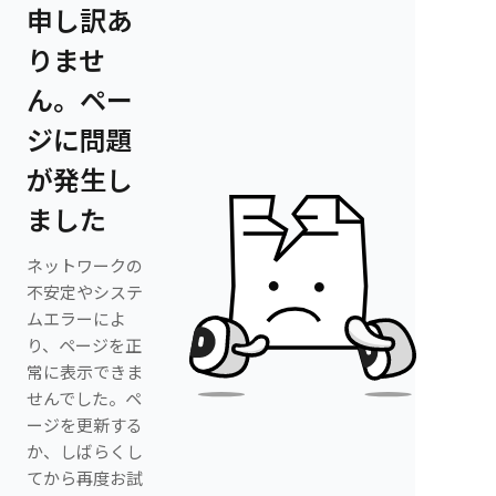
申し訳あ
りませ
ん。ペー
ジに問題
が発生し
ました
ネットワークの
不安定やシステ
ムエラーによ
り、ページを正
常に表示できま
せんでした。ペ
ージを更新する
か、しばらくし
てから再度お試