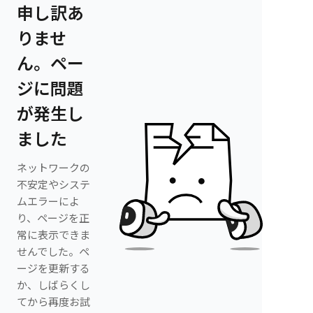
申し訳あ
りませ
ん。ペー
ジに問題
が発生し
ました
ネットワークの
不安定やシステ
ムエラーによ
り、ページを正
常に表示できま
せんでした。ペ
ージを更新する
か、しばらくし
てから再度お試