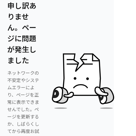
申し訳あ
りませ
ん。ペー
ジに問題
が発生し
ました
ネットワークの
不安定やシステ
ムエラーによ
り、ページを正
常に表示できま
せんでした。ペ
ージを更新する
か、しばらくし
てから再度お試