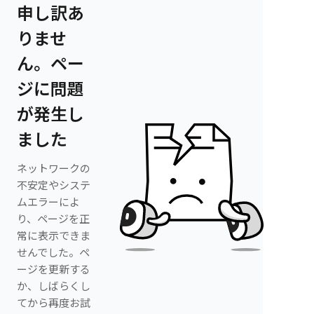
申し訳あ
りませ
ん。ペー
ジに問題
が発生し
ました
ネットワークの
不安定やシステ
ムエラーによ
り、ページを正
常に表示できま
せんでした。ペ
ージを更新する
か、しばらくし
てから再度お試