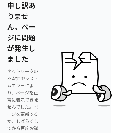
申し訳あ
りませ
ん。ペー
ジに問題
が発生し
ました
ネットワークの
不安定やシステ
ムエラーによ
り、ページを正
常に表示できま
せんでした。ペ
ージを更新する
か、しばらくし
てから再度お試