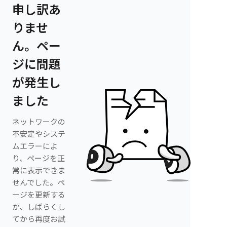
申し訳あ
りませ
ん。ペー
ジに問題
が発生し
ました
ネットワークの
不安定やシステ
ムエラーによ
り、ページを正
常に表示できま
せんでした。ペ
ージを更新する
か、しばらくし
てから再度お試