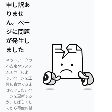
申し訳あ
りませ
ん。ペー
ジに問題
が発生し
ました
ネットワークの
不安定やシステ
ムエラーによ
り、ページを正
常に表示できま
せんでした。ペ
ージを更新する
か、しばらくし
てから再度お試