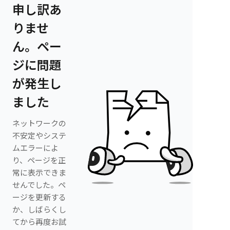
申し訳あ
りませ
ん。ペー
ジに問題
が発生し
ました
ネットワークの
不安定やシステ
ムエラーによ
り、ページを正
常に表示できま
せんでした。ペ
ージを更新する
か、しばらくし
てから再度お試