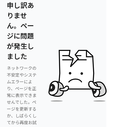
申し訳あ
りませ
ん。ペー
ジに問題
が発生し
ました
ネットワークの
不安定やシステ
ムエラーによ
り、ページを正
常に表示できま
せんでした。ペ
ージを更新する
か、しばらくし
てから再度お試