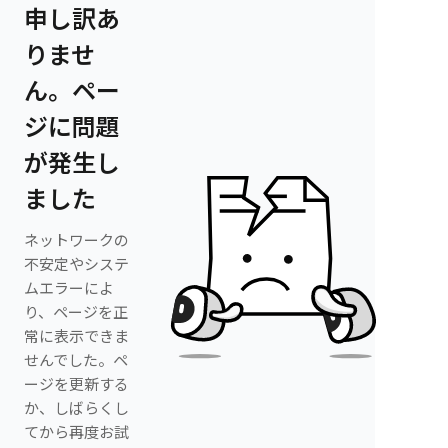
申し訳あ
りませ
ん。ペー
ジに問題
が発生し
ました
ネットワークの
不安定やシステ
ムエラーによ
り、ページを正
常に表示できま
せんでした。ペ
ージを更新する
か、しばらくし
てから再度お試