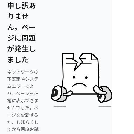
申し訳あ
りませ
ん。ペー
ジに問題
が発生し
ました
ネットワークの
不安定やシステ
ムエラーによ
り、ページを正
常に表示できま
せんでした。ペ
ージを更新する
か、しばらくし
てから再度お試