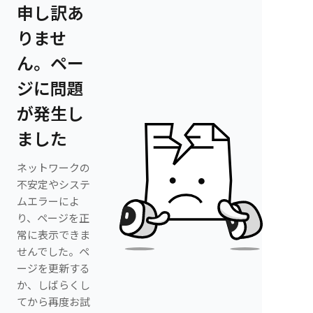
申し訳あ
りませ
ん。ペー
ジに問題
が発生し
ました
ネットワークの
不安定やシステ
ムエラーによ
り、ページを正
常に表示できま
せんでした。ペ
ージを更新する
か、しばらくし
てから再度お試