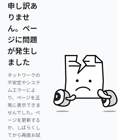
申し訳あ
りませ
ん。ペー
ジに問題
が発生し
ました
ネットワークの
不安定やシステ
ムエラーによ
り、ページを正
常に表示できま
せんでした。ペ
ージを更新する
か、しばらくし
てから再度お試