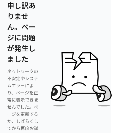
申し訳あ
りませ
ん。ペー
ジに問題
が発生し
ました
ネットワークの
不安定やシステ
ムエラーによ
り、ページを正
常に表示できま
せんでした。ペ
ージを更新する
か、しばらくし
てから再度お試