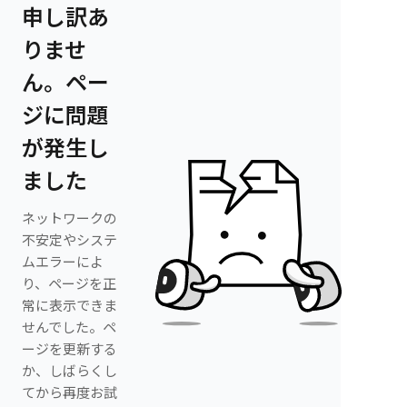
申し訳あ
りませ
ん。ペー
ジに問題
が発生し
ました
ネットワークの
不安定やシステ
ムエラーによ
り、ページを正
常に表示できま
せんでした。ペ
ージを更新する
か、しばらくし
てから再度お試