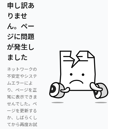
申し訳あ
りませ
ん。ペー
ジに問題
が発生し
ました
ネットワークの
不安定やシステ
ムエラーによ
り、ページを正
常に表示できま
せんでした。ペ
ージを更新する
か、しばらくし
てから再度お試