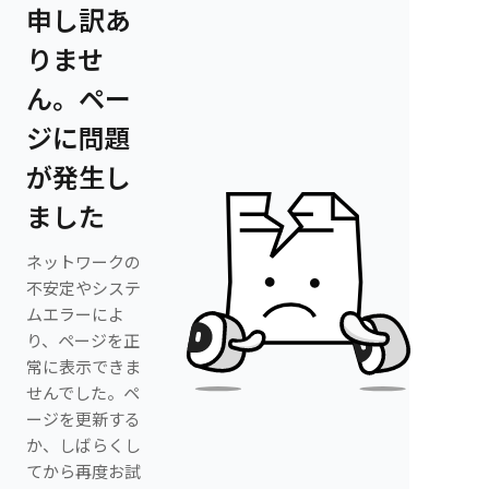
申し訳あ
りませ
ん。ペー
ジに問題
が発生し
ました
ネットワークの
不安定やシステ
ムエラーによ
り、ページを正
常に表示できま
せんでした。ペ
ージを更新する
か、しばらくし
てから再度お試